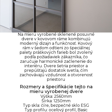
Na mieru vyrobené sklenené posuvné
dvere v kovovom ráme kombinujú
moderný dizajn a funkčnosť. Kovový
rám v šedom odtieni zo špeciálnej
palety práškových farieb bol zvolený
podľa požiadaviek zákazníka, čo
zaručuje harmonické začlenenie do
interiéru. Dvere šetria priestor a
prepúšťajú dostatok svetla, čím
zachovávajú vzdušnosť a otvorenosť
priestoru
Rozmery a špecifikácie tejto na
mieru vyrobenej dvere
Výška: 2560mm
Šírka: 1250mm
Typ skla:
číre
, bezpečné
sklo
ESG
Typ profilu: oceľový profil, Basic