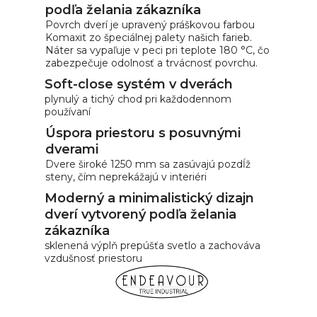
podľa želania zákazníka
Povrch dverí je upravený práškovou farbou
Komaxit zo špeciálnej palety našich farieb.
Náter sa vypaľuje v peci pri teplote 180 °C, čo
zabezpečuje odolnosť a trvácnosť povrchu.
Soft-close systém v dverách
plynulý a tichý chod pri každodennom
používaní
Úspora priestoru s posuvnými
dverami
Dvere široké 1250 mm sa zasúvajú pozdĺž
steny, čím neprekážajú v interiéri
Moderný a minimalistický dizajn
dverí vytvorený podľa želania
zákazníka
sklenená výplň prepúšťa svetlo a zachováva
vzdušnosť priestoru