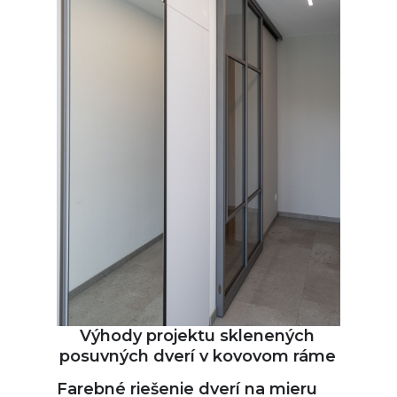
Požiadajte o cenovú
ponuku
Vyplňte krátky formulár a pripravíme pre vás
predbežnú kalkuláciu podľa vašich
požiadaviek
Získať cenovú ponuku
Výhody projektu sklenených
posuvných dverí v kovovom ráme
Farebné riešenie dverí na mieru