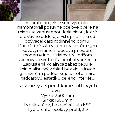
V tomto projekte sme vyrobili a
namontovali posuvné oceľové dvere na
mieru so zapustenou koľajnicou, ktoré
efektívne oddeľujú vstupnú halu od
obývacej časti rodinného domu.
Priehľadné sklo v kombinácii s čiernym
kovovým rámom dodáva priestoru
moderný industriálny štýl, pričom
zachováva svetlosť a pocit otvorenosti.
Zapustená koľajnica zabezpečuje
minimalistický vzhľad bez viditeľných
garniží, čím podčiarkuje čistotu línií a
nadčasovú estetiku celého interiéru
Rozmery a špecifikácie loftových
dverí
Výška: 2400mm
Šírka: 1600mm
Typ skla:
číre
,
bezpečné
sklo
ESG
Typ profilu: oceľový profil, 3D