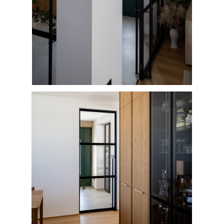
Požiadajte o cenovú
ponuku
Vyplňte krátky formulár a
pripravíme pre vás predbežnú
kalkuláciu podľa vašich požiadaviek
Získať cenovú ponuku