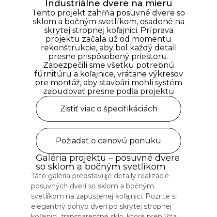
Industriálne dvere na mieru
Tento projekt zahŕňa posuvné dvere so
sklom a bočným svetlíkom, osadené na
skrytej stropnej koľajnici. Príprava
projektu začala už od momentu
rekonštrukcie, aby bol každý detail
presne prispôsobený priestoru.
Zabezpečili sme všetku potrebnú
fúrnitúru a koľajnice, vrátane výkresov
pre montáž, aby stavbári mohli systém
zabudovať presne podľa projektu
Zistiť viac o špecifikáciách
Požiadať o cenovú ponuku
Galéria projektu – posuvné dvere
so sklom a bočným svetlíkom
Táto galéria predstavuje detaily realizácie
posuvných dverí so sklom a bočným
svetlíkom na zapustenej koľajnici. Pozrite si
elegantný pohyb dverí po skrytej stropnej
koľajnici, transparentné sklo, ktoré prepúšťa