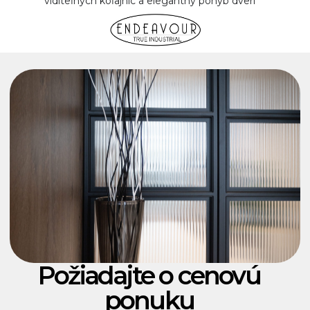
viditeľných koľajníc a elegantný pohyb dverí