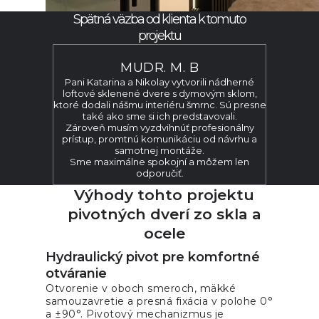
Spätná väzba od klienta k tomuto
projektu
MUDR. M. B
Pani Katarina a Nikolay vytvorili nádherné
loftové sklenené dvere s dymovým sklom,
ktoré dodali nášmu interiéru šmrnc. Sú presne
také ako sme si ich predstavovali.
Zároveň musím vyzdvihnúť profesionálny
prístup, promtnú komunikáciu od návrhu a
samotnej montáže.
Sme maximálne spokojní a môžem len
odporučiť.
Výhody tohto projektu
pivotných dverí zo skla a
ocele
Hydraulický pivot pre komfortné
Požiadajte o cenovú
otváranie
ponuku
Otvorenie v oboch smeroch, mäkké
samouzavretie a presná fixácia v polohe 0°
Vyplňte krátky formulár a pripravíme pre vás
a ±90°. Pivotový mechanizmus je
predbežnú kalkuláciu podľa vašich požiadaviek