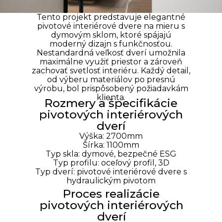
Tento projekt predstavuje elegantné
pivotové interiérové dvere na mieru s
dymovým sklom, ktoré spájajú
moderný dizajn s funkčnosťou.
Nestandardná veľkosť dverí umožnila
maximálne využiť priestor a zároveň
zachovať svetlosť interiéru. Každý detail,
od výberu materiálov po presnú
výrobu, bol prispôsobený požiadavkám
klienta.
Rozmery a špecifikácie
pivotových interiérových
dverí
Výška: 2700mm
Šírka: 1100mm
Typ skla: dymové, bezpečné ESG
Typ profilu: oceľový profil, 3D
Typ dverí: pivotové interiérové dvere s
hydraulickým pivotom
Proces realizácie
pivotových interiérových
dverí