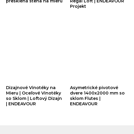
presklená stena na mieru
Regál Loft | ENDEAVOUR
Projekt
Dizajnové Vinotéky na
Asymetrické pivotové
Mieru | Oceľové Vinotéky
dvere 1400x2000 mm so
so Sklom | Loftový Dizajn
sklom Flutes |
| ENDEAVOUR
ENDEAVOUR