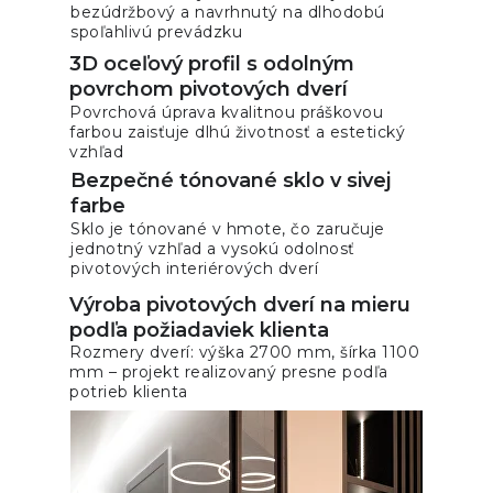
bezúdržbový a navrhnutý na dlhodobú
spoľahlivú prevádzku
3D oceľový profil s odolným
Získať cenovú ponuku
povrchom pivotových dverí
Povrchová úprava kvalitnou práškovou
farbou zaisťuje dlhú životnosť a estetický
vzhľad
Bezpečné tónované sklo v sivej
farbe
Sklo je tónované v hmote, čo zaručuje
jednotný vzhľad a vysokú odolnosť
pivotových interiérových dverí
Výroba pivotových dverí na mieru
podľa požiadaviek klienta
Rozmery dverí: výška 2700 mm, šírka 1100
mm – projekt realizovaný presne podľa
potrieb klienta