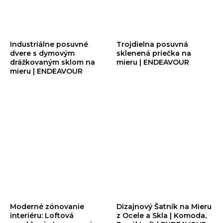
Industriálne posuvné
Trojdielna posuvná
dvere s dymovým
sklenená priečka na
drážkovaným sklom na
mieru | ENDEAVOUR
mieru | ENDEAVOUR
Moderné zónovanie
Dizajnový Šatník na Mieru
interiéru: Loftová
z Ocele a Skla | Komoda,