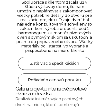
Spolupráca s klientom začala už v
štádiu výstavby domu, čo nám
umožnilo naplánovať a zakomponovať
všetky potrebné detaily do otvoru pre
realizáciu projektu. Dizajn dverí bol
následne konzultovaný a schválený so
zákazníkom, výroba prebehla podľa
harmonogramu a montáž pivotových
dverí s dymovým sklom sa uskutočnila
priamo do pripraveného otvoru. Všetky
materiály boli starostlivo vybrané a
prispôsobené na mieru klienta
Zistiť viac o špecifikáciách
Požiadať o cenovú ponuku
Galéria projektu: interiérové pivotové
dvere z ocele a skla
Realizácia interiérových pivotových
dverí na mieru, ktoré kombinujú