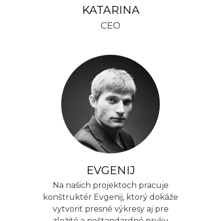
KATARINA
CEO
EVGENIJ
Na našich projektoch pracuje
konštruktér Evgenij, ktorý dokáže
vytvoriť presné výkresy aj pre
zložité a neštandardné prvky