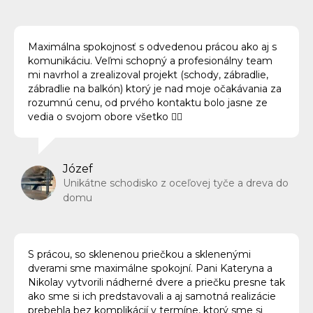
Maximálna spokojnosť s odvedenou prácou ako aj s
komunikáciu. Veľmi schopný a profesionálny team
mi navrhol a zrealizoval projekt (schody, zábradlie,
zábradlie na balkón) ktorý je nad moje očakávania za
rozumnú cenu, od prvého kontaktu bolo jasne ze
vedia o svojom obore všetko 👍🏻
Józef
Unikátne schodisko z oceľovej tyče a dreva do
domu
S prácou, so sklenenou priečkou a sklenenými
dverami sme maximálne spokojní. Pani Kateryna a
Nikolay vytvorili nádherné dvere a priečku presne tak
ako sme si ich predstavovali a aj samotná realizácie
prebehla bez komplikácií v termíne, ktorý sme si