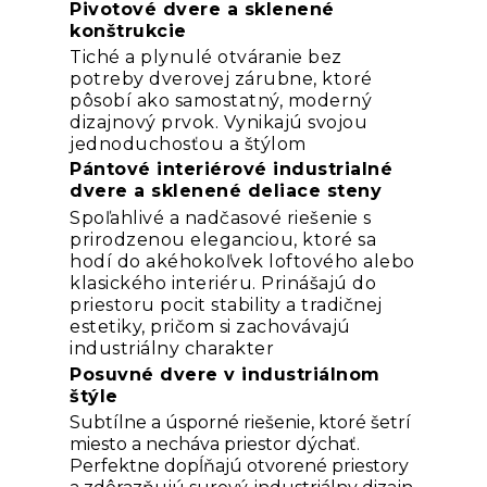
Pivotové dvere a sklenené
konštrukcie
Tiché a plynulé otváranie bez
potreby dverovej zárubne, ktoré
pôsobí ako samostatný, moderný
dizajnový prvok. Vynikajú svojou
jednoduchosťou a štýlom
Pántové interiérové industrialné
dvere a sklenené deliace steny
Spoľahlivé a nadčasové riešenie s
prirodzenou eleganciou, ktoré sa
hodí do akéhokoľvek loftového alebo
klasického interiéru. Prinášajú do
priestoru pocit stability a tradičnej
estetiky, pričom si zachovávajú
industriálny charakter
Posuvné dvere v industriálnom
štýle
Subtílne a úsporné riešenie, ktoré šetrí
miesto a necháva priestor dýchať.
Perfektne dopĺňajú otvorené priestory