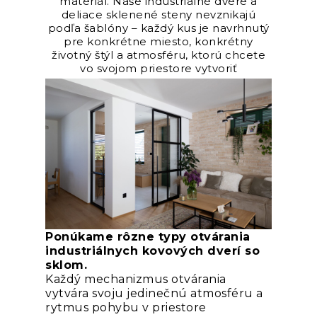
materiál. Naše industrialné dvere a
deliace sklenené steny nevznikajú
podľa šablóny – každý kus je navrhnutý
pre konkrétne miesto, konkrétny
životný štýl a atmosféru, ktorú chcete
vo svojom priestore vytvoriť
Ponúkame rôzne typy otvárania
industriálnych kovových dverí so
sklom.
Každý mechanizmus otvárania
vytvára svoju jedinečnú atmosféru a
rytmus pohybu v priestore