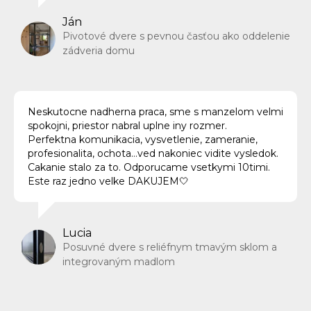
Ján
Pivotové dvere s pevnou časťou ako oddelenie
zádveria domu
Neskutocne nadherna praca, sme s manzelom velmi
spokojni, priestor nabral uplne iny rozmer.
Perfektna komunikacia, vysvetlenie, zameranie,
profesionalita, ochota…ved nakoniec vidite vysledok.
Cakanie stalo za to. Odporucame vsetkymi 10timi.
Este raz jedno velke DAKUJEM🤍
Lucia
Posuvné dvere s reliéfnym tmavým sklom a
integrovaným madlom