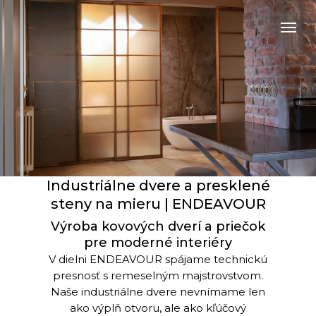
Industriálne dvere a presklené
steny na mieru | ENDEAVOUR
Výroba kovových dverí a priečok
pre moderné interiéry
V dielni ENDEAVOUR spájame technickú
presnosť s remeselným majstrovstvom.
Naše industriálne dvere nevnímame len
ako výplň otvoru, ale ako kľúčový