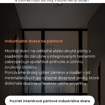
a zdôrazňujú surový, industriálny dizajn
Industrialné dvere na pántoch
Montáž dverí na viditeľné alebo skryté pánty s
osadením do zárubne s integrovaným tesnením
zabezpečuje spoľahlivé priľnutie a účinnú
zvukovú izoláciu.
Ponúkame široký výber zámkov a madiel – od
minimalistických po výrazné dizajnové prvky, ktoré
dokonale doplnia charakter vášho projektu.
Pozrieť interiérové pántové industriálne dvere