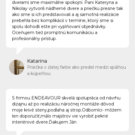
dverami sme maximálne spokojní. Pani Kateryna a
Nikolay vytvorili nádherné dvere a priečku presne tak
ako sme si ich predstavovali a aj samotná realizácie
prebehla bez komplikácií v termíne, ktorý sme si
spolu dohodli ešte pri vyplňovaní objednávky.
Oceňujem tiež promptnú komunikáciu a
profesionálny prístup.
Katarina
Priečka v zlatej farbe ako predel medzi spálňou
a kúpeľňou
S firmou ENDEAVOUR skvelá spolupráca od návrhu
dizajnu až po realizáciu náročnej montáže-dôvod
moje krivé steny,podlaha aj strop.Odborníci- môžem
len doporučiť,málo majstrov vie vyrobiť pekné
interiérové dvere.Ďakujem Ján