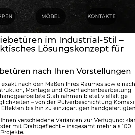
PPEN
MÖBEL
KONTAKTE
ebetüren im Industrial-Stil –
ktisches Lösungskonzept für
betüren nach Ihren Vorstellungen
 exakt nach den Maßen Ihres Raumes sowie nac
struktion, Montage und Oberflächenbearbeitung
 handgearbeitete Stahlrahmen bietet vielfältige
lichkeiten – von der Pulverbeschichtung Komaxi
Effekten bis hin zu einzigartigen handgefertigte
 Ihnen verschiedene Varianten zur Verfügung: klar
rt oder mit Drahtgeflecht – insgesamt mehr als 100
Projekte.