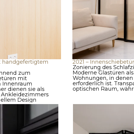
t handgefertigtem
2021 – Innenschiebetü
Zonierung des Schlafzi
Moderne Glastüren als 
rennend zum
Wohnungen, in denen 
etüren mit
erforderlich ist. Trans
m Innenraum
optischen Raum, währe
er dienen sie als
s Ankleidezimmers
inellem Design