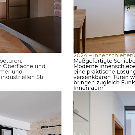
2024 – Innenschiebetü
betüren.
Maßgefertigte Schiebe
r Oberfläche und
Moderne Innenschiebet
mmer und
eine praktische Lösung
dustriellen Stil
versenkbaren Türen wi
bringen zugleich Funkt
Innenraum