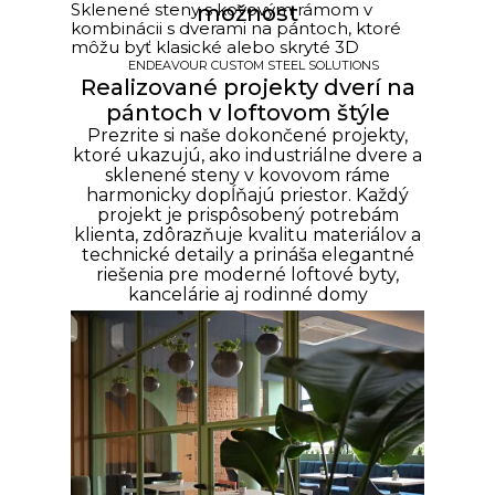
Sklenené steny s kovovým rámom v
možnost
kombinácii s dverami na pántoch, ktoré
môžu byť klasické alebo skryté 3D
ENDEAVOUR CUSTOM STEEL SOLUTIONS
Realizované projekty dverí na
pántoch v loftovom štýle
Prezrite si naše dokončené projekty,
ktoré ukazujú, ako industriálne dvere a
sklenené steny v kovovom ráme
harmonicky dopĺňajú priestor. Každý
projekt je prispôsobený potrebám
klienta, zdôrazňuje kvalitu materiálov a
technické detaily a prináša elegantné
riešenia pre moderné loftové byty,
kancelárie aj rodinné domy