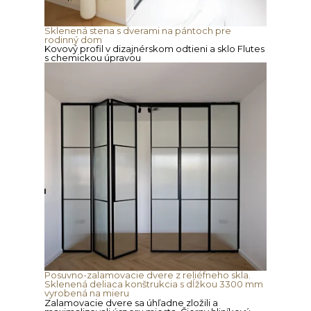
Sklenená stena s dverami na pántoch pre
rodinný dom
Kovový profil v dizajnérskom odtieni a sklo Flutes
s chemickou úpravou
Posuvno-zalamovacie dvere z reliéfneho skla.
Sklenená deliaca konštrukcia s dĺžkou 3300 mm
vyrobená na mieru
Zalamovacie dvere sa úhľadne zložili a