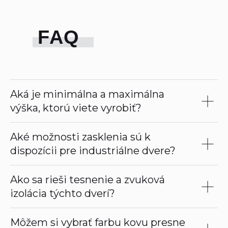
FAQ
Aká je minimálna a maximálna
výška, ktorú viete vyrobiť?
Aké možnosti zasklenia sú k
Máte nápad?
dispozícii pre industriálne dvere?
Potrebujete priečku alebo
dvere?
Ako sa rieši tesnenie a zvuková
Výška
izolácia týchto dverí?
110
Môžem si vybrať farbu kovu presne