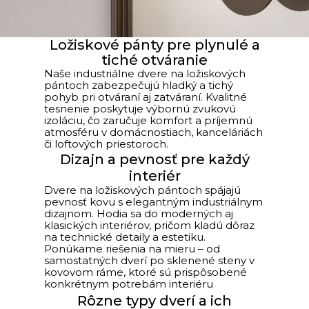
Ložiskové pánty pre plynulé a
tiché otváranie
Naše industriálne dvere na ložiskových
pántoch zabezpečujú hladký a tichý
pohyb pri otváraní aj zatváraní. Kvalitné
tesnenie poskytuje výbornú zvukovú
izoláciu, čo zaručuje komfort a príjemnú
atmosféru v domácnostiach, kanceláriách
či loftových priestoroch.
Dizajn a pevnosť pre každý
interiér
Dvere na ložiskových pántoch spájajú
pevnosť kovu s elegantným industriálnym
dizajnom. Hodia sa do moderných aj
klasických interiérov, pričom kladú dôraz
na technické detaily a estetiku.
Ponúkame riešenia na mieru – od
samostatných dverí po sklenené steny v
kovovom ráme, ktoré sú prispôsobené
konkrétnym potrebám interiéru
Rôzne typy dverí a ich