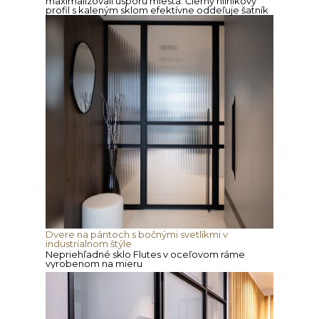
maximalizovali úsporu miesta. Čierny hliníkový
profil s kaleným sklom efektívne oddeľuje šatník
Dvere na pántoch s bočnými svetlíkmi v
industrialnom štýle
Nepriehľadné sklo Flutes v oceľovom ráme
vyrobenom na mieru