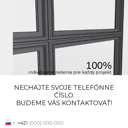
dymové
mliečne
ornamentné sklo
iné sklo
Termín realizácie
do troch mesiacov
do pol roka
100%
do roku
individuálne riešenia pre každý projekt
o rok a viac
NECHAJTE SVOJE TELEFÓNNE
Vaše telefónne číslo
ČÍSLO.
BUDEME VÁS KONTAKTOVAŤ!
+421
Váš email
+421