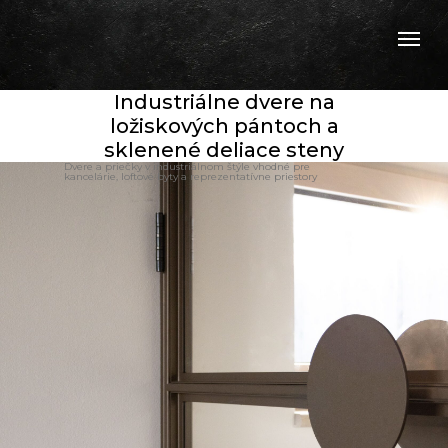
Industriálne dvere na
ložiskových pántoch a
sklenené deliace steny
Dvere a priečky v industriálnom štýle vhodné pre
kancelárie, loftové byty a reprezentatívne priestory