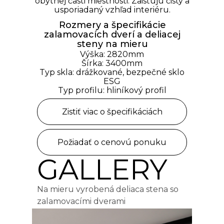
obytnej časti miestnosti. Zaisťujú čistý a
usporiadaný vzhľad interiéru.
Rozmery a špecifikácie
zalamovacích dverí a deliacej
steny na mieru
Výška: 2820mm
Šírka: 3400mm
Typ skla: drážkované, bezpečné
sklo
ESG
Typ profilu: hliníkový profil
Zistiť viac o špecifikáciách
Požiadať o cenovú ponuku
GALLERY
Na mieru vyrobená deliaca stena so
zalamovacími dverami