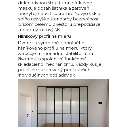
dekoratívnou štruktúrou efektívne
maskuje obsah šatníka a zároveň
poskytuje pocit súkromia. Navyše, sklo
spĺňa najvyššie štandardy bezpečnosti,
pričom celému priestoru prepožičiava
moderný loftový štýl.
Hliníkový profil na mieru
Dvere sú vyrobené z odolného
hliníkového profilu na mieru, ktorý
zaručuje mimoriadnu stabilitu, dlhú
životnosť a spoľahlivú funkčnosť
skladacieho mechanizmu. Každý kus je
precízne spracovaný podľa vašich
individuálnych požiadaviek.
Požiadajte o cenovú
ponuku
Vyplňte krátky formulár a pripravíme pre vás
predbežnú kalkuláciu podľa vašich požiadaviek
Získať cenovú ponuku