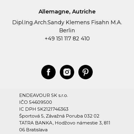
Allemagne, Autriche
Dipl.Ing.Arch.Sandy Klemens Fisahn M.A.
Berlin
+49 151 117 82 410
ENDEAVOUR SK s.r.o.
IČO 54609500
IC DPH SK2121746363
Športová 5, Závažná Poruba 032 02
TATRA BANKA, Hodžovo námestie 3, 811
06 Bratislava