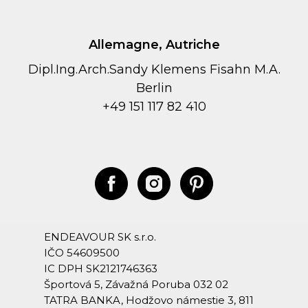
Allemagne, Autriche
Dipl.Ing.Arch.Sandy Klemens Fisahn M.A.
Berlin
+49 151 117 82 410
ENDEAVOUR SK s.r.o.
IČO 54609500
IC DPH SK2121746363
Športová 5, Závažná Poruba 032 02
TATRA BANKA, Hodžovo námestie 3, 811