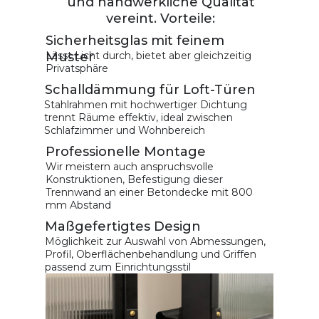
und handwerkliche Qualität
vereint. Vorteile:
Sicherheitsglas mit feinem
Muster
Lässt Licht durch, bietet aber gleichzeitig
Privatsphäre
Schalldämmung für Loft-Türen
Stahlrahmen mit hochwertiger Dichtung
trennt Räume effektiv, ideal zwischen
Schlafzimmer und Wohnbereich
Professionelle Montage
Wir meistern auch anspruchsvolle
Konstruktionen, Befestigung dieser
Trennwand an einer Betondecke mit 800
mm Abstand
Fordern Sie ein Angebot an
Maßgefertigtes Design
Möglichkeit zur Auswahl von Abmessungen,
Füllen Sie das kurze Formular aus und wir
Profil, Oberflächenbehandlung und Griffen
erstellen für Sie eine vorläufige Kalkulation für
passend zum Einrichtungsstil
industrielle Türen nach Ihren Anforderungen
Fordern Sie ein Angebot an