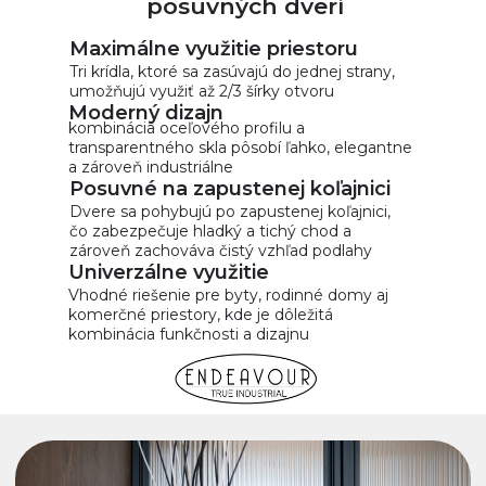
posuvných dverí
ponuku
Vyplňte krátky formulár a pripravíme pre vás
Maximálne využitie priestoru
predbežnú kalkuláciu podľa vašich
Tri krídla, ktoré sa zasúvajú do jednej strany,
požiadaviek
umožňujú využiť až 2/3 šírky otvoru
Moderný dizajn
kombinácia oceľového profilu a
Získať cenovú ponuku
transparentného skla pôsobí ľahko, elegantne
a zároveň industriálne
Posuvné na zapustenej koľajnici
Dvere sa pohybujú po zapustenej koľajnici,
čo zabezpečuje hladký a tichý chod a
zároveň zachováva čistý vzhľad podlahy
Univerzálne využitie
Vhodné riešenie pre byty, rodinné domy aj
komerčné priestory, kde je dôležitá
kombinácia funkčnosti a dizajnu