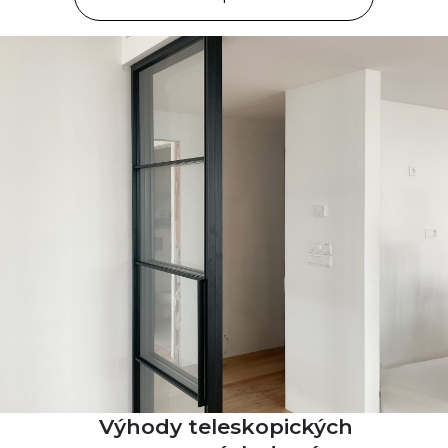
Výhody teleskopických
Požiadajte o cenovú