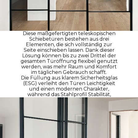
Diese maßgefertigten teleskopischen
Schiebetüren bestehen aus drei
Elementen, die sich vollständig zur
Seite einschieben lassen. Dank dieser
Lösung können bis zu zwei Drittel der
gesamten Türöffnung flexibel genutzt
werden, was mehr Raum und Komfort
im täglichen Gebrauch schafft.
Die Füllung aus klarem Sicherheitsglas
(ESG) verleiht den Türen Leichtigkeit
und einen modernen Charakter,
während das Stahlprofil Stabilität,
Festigkeit und eine lange Lebensdauer
der Konstruktion gewährleistet. Dieses
System ist die ideale Lösung für
moderne Innenräume, in denen eine
maximale Raumnutzung sowie die
Bewahrung von Offenheit und Licht
von großer Bedeutung sind.