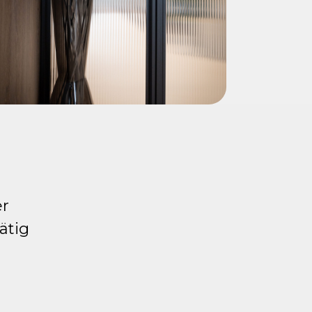
er
ätig