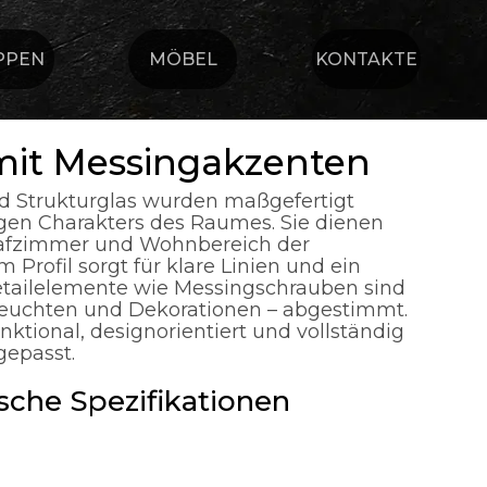
PPEN
MÖBEL
KONTAKTE
mit Messingakzenten
d Strukturglas wurden maßgefertigt
igen Charakters des Raumes. Sie dienen
hlafzimmer und Wohnbereich der
m Profil sorgt für klare Linien und ein
etailelemente wie Messingschrauben sind
– Leuchten und Dekorationen – abgestimmt.
ktional, designorientiert und vollständig
epasst.
che Spezifikationen