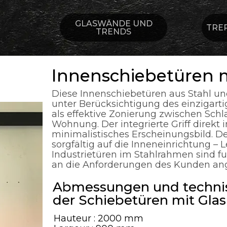
GLASWÄNDE UND
TRE
TRENDS
Innenschiebetüren 
Diese Innenschiebetüren aus Stahl un
unter Berücksichtigung des einzigart
als effektive Zonierung zwischen Sc
Wohnung. Der integrierte Griff direkt i
minimalistisches Erscheinungsbild. D
sorgfältig auf die Inneneinrichtung 
Industrietüren im Stahlrahmen sind fun
an die Anforderungen des Kunden ang
Abmessungen und technis
der Schiebetüren mit Glas
Hauteur : 2000 mm