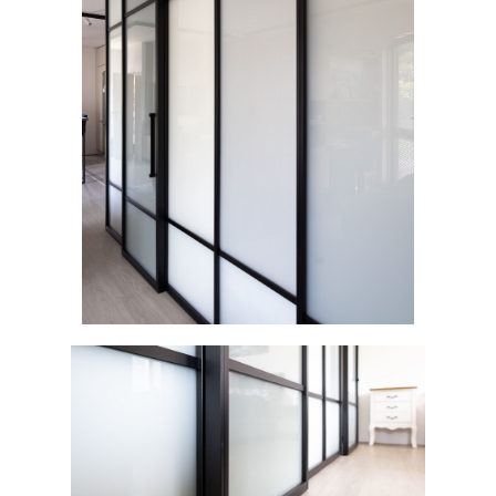
Požiadajte o cenovú
ponuku
Vyplňte krátky formulár a pripravíme pre vás
predbežnú kalkuláciu podľa vašich
požiadaviek
Získať cenovú ponuku