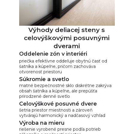
Výhody deliacej steny s
celovýškovými posuvnými
dverami
Oddelenie zón v interiéri
priečka efektívne oddeľuje obytnú časť od
šatníka a kúpeľne, pričom zachováva
otvorenosť priestoru
Súkromie a svetlo
matné bezpečnostné sklo diskrétne zakrýva
obsah šatníka a kúpeľne, ale prepúšťa
prirodzené denné svetlo
Celovýškové posuvné dvere
šetria priestor miestnosti a zároveň
vytvárajú harmonický a nadčasový vzhľad
Výroba na mieru
riešenie vyrobené presne podľa potrieb