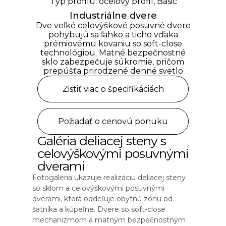
Typ profilu: oceľový profil, Basic
Industriálne dvere
Dve veľké celovýškové posuvné dvere
pohybujú sa ľahko a ticho vďaka
prémiovému kovaniu so soft-close
technológiou. Matné bezpečnostné
sklo zabezpečuje súkromie, pričom
prepúšťa prirodzené denné svetlo
Zistiť viac o špecifikáciách
Požiadať o cenovú ponuku
Galéria deliacej steny s
celovýškovými posuvnými
dverami
Fotogaléria ukazuje realizáciu deliacej steny
so sklom a celovýškovými posuvnými
dverami, ktorá oddeľuje obytnú zónu od
šatníka a kúpeľne. Dvere so soft-close
mechanizmom a matným bezpečnostným